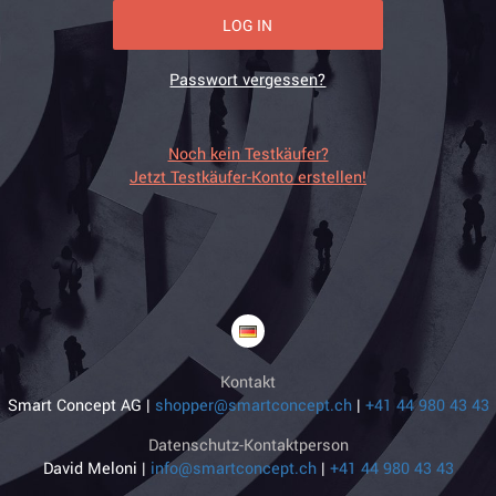
LOG IN
Passwort vergessen?
Noch kein Testkäufer?
Jetzt Testkäufer-Konto erstellen!
Kontakt
Smart Concept AG |
shopper@smartconcept.ch
|
+41 44 980 43 43
Datenschutz-Kontaktperson
David Meloni |
info@smartconcept.ch
|
+41 44 980 43 43